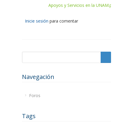
Apoyos y Servicios en la UNAM.pdf
Inicie sesión
para comentar
Formulario de búsqueda
Buscar
Navegación
Foros
Tags